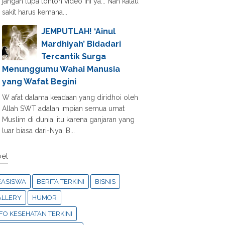
jangan lupa tonton video ini ya... Nah kalau
sakit harus kemana...
JEMPUTLAH! ‘Ainul
Mardhiyah’ Bidadari
Tercantik Surga
Menunggumu Wahai Manusia
yang Wafat Begini
W afat dalama keadaan yang diridhoi oleh
Allah SWT adalah impian semua umat
Muslim di dunia, itu karena ganjaran yang
luar biasa dari-Nya. B...
el
EASISWA
BERITA TERKINI
BISNIS
ALLERY
HUMOR
FO KESEHATAN TERKINI