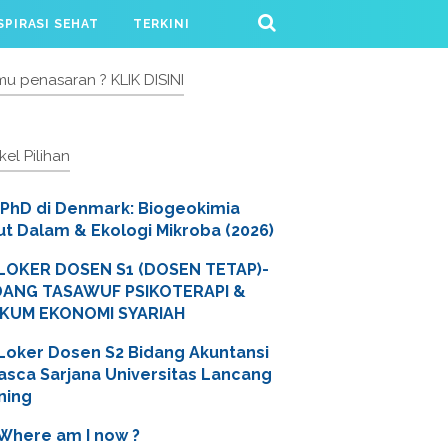
SPIRASI SEHAT
TERKINI
u penasaran ? KLIK DISINI
ikel Pilihan
PhD di Denmark: Biogeokimia
ut Dalam & Ekologi Mikroba (2026)
LOKER DOSEN S1 (DOSEN TETAP)-
DANG TASAWUF PSIKOTERAPI &
KUM EKONOMI SYARIAH
Loker Dosen S2 Bidang Akuntansi
Pasca Sarjana Universitas Lancang
ning
Where am I now ?