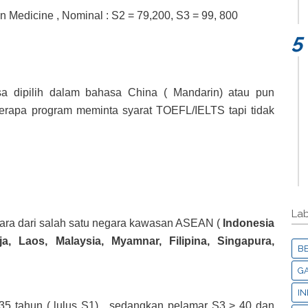
an Medicine , Nominal : S2 = 79,200, S3 = 99, 800
sa dipilih dalam bahasa China ( Mandarin) atau pun
erapa program meminta syarat TOEFL/IELTS tapi tidak
Lab
ara dari salah satu negara kawasan ASEAN (
Indonesia
a, Laos, Malaysia, Myamnar, Filipina, Singapura,
B
G
IN
35 tahun ( lulus S1) , sedangkan pelamar S3 > 40 dan