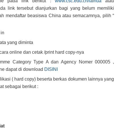
ine pada link berikut :
www.csc.edu.cn/laihua
atau
da link tersebut dianjurkan bagi yang belum memiliki
h mendaftar beasiswa China atau semacamnya, pilih “
 in
data yang diminta
cara online dan cetak /print hard copy-nya
ramme Category Type A dan Agency Nomer 000005 ,
ine dapat di download
DISINI
plikasi ( hard copy) beserta berkas dokumen lainnya yang
at sebagai berikut :
at