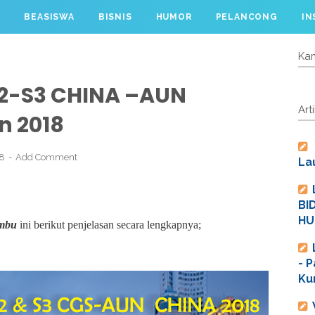
I
BEASISWA
BISNIS
HUMOR
PELANCONG
IN
Kam
 S2-S3 CHINA –AUN
Art
n 2018
18
Add Comment
La
BI
HU
ambu
ini berikut penjelasan secara lengkapnya;
- 
Ku