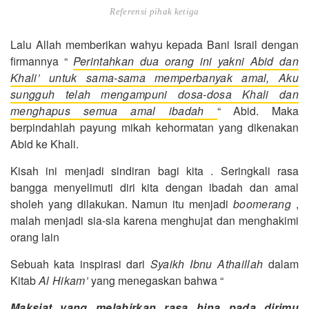
Referensi pihak ketiga
Lalu Allah memberikan wahyu kepada Bani Israil dengan
firmannya “
Perintahkan dua orang ini yakni Abid dan
Khali’ untuk sama-sama memperbanyak amal, Aku
sungguh telah mengampuni dosa-dosa Khali dan
menghapus semua amal ibadah
“ Abid. Maka
berpindahlah payung mikah kehormatan yang dikenakan
Abid ke Khali.
Kisah ini menjadi sindiran bagi kita . Seringkali rasa
bangga menyelimuti diri kita dengan ibadah dan amal
sholeh yang dilakukan. Namun itu menjadi
boomerang
,
malah menjadi sia-sia karena menghujat dan menghakimi
orang lain
Sebuah kata inspirasi dari
Syaikh Ibnu Athaillah
dalam
Kitab
Al Hikam’
yang menegaskan bahwa “
Maksiat yang melahirkan rasa hina pada dirimu