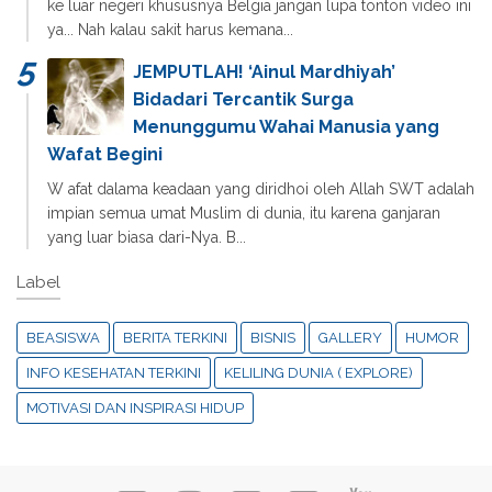
ke luar negeri khususnya Belgia jangan lupa tonton video ini
ya... Nah kalau sakit harus kemana...
JEMPUTLAH! ‘Ainul Mardhiyah’
Bidadari Tercantik Surga
Menunggumu Wahai Manusia yang
Wafat Begini
W afat dalama keadaan yang diridhoi oleh Allah SWT adalah
impian semua umat Muslim di dunia, itu karena ganjaran
yang luar biasa dari-Nya. B...
Label
BEASISWA
BERITA TERKINI
BISNIS
GALLERY
HUMOR
INFO KESEHATAN TERKINI
KELILING DUNIA ( EXPLORE)
MOTIVASI DAN INSPIRASI HIDUP